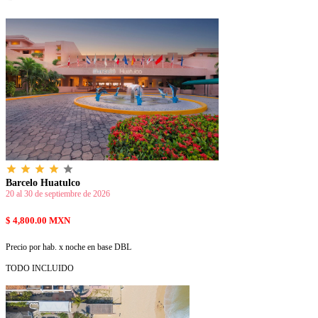
grade
grade
grade
grade
grade
Barcelo Huatulco
20 al 30 de septiembre de 2026
$ 4,800.00 MXN
Precio por hab. x noche en base DBL
TODO INCLUIDO