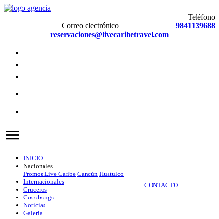
Teléfono
Correo electrónico
9841139688
reservaciones@livecaribetravel.com
menu
INICIO
Nacionales
Promos Live Caribe
Cancún
Huatulco
Internacionales
CONTACTO
Cruceros
Cocobongo
Noticias
Galeria