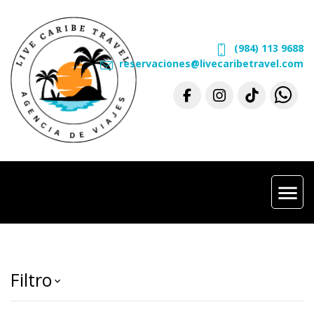
(984) 113 9688
reservaciones@livecaribetravel.com
menu
Filtro
keyboard_arrow_down